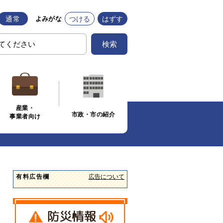
通常
つける
はずす
よみがな
検索
産業・
市政・市の紹介
事業者向け
有料広告欄
広告について