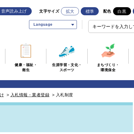
音声読み上げ
拡大
標準
白黒
文字サイズ
配色
Language
生涯学習・文化・
まちづくり・
健康・福祉・
スポーツ
環境保全
衛生
け
>
入札情報・業者登録
>
入札制度