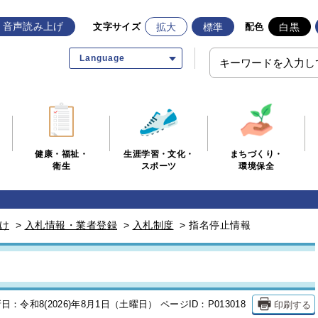
音声読み上げ
拡大
標準
白黒
文字サイズ
配色
Language
生涯学習・文化・
まちづくり・
健康・福祉・
スポーツ
環境保全
衛生
け
>
入札情報・業者登録
>
入札制度
>
指名停止情報
印刷する
日：令和8(2026)年8月1日（土曜日）
ページID：P013018