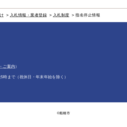
け
>
入札情報・業者登録
>
入札制度
>
指名停止情報
・ご案内
）
後5時まで（祝休日・年末年始を除く）
©船橋市