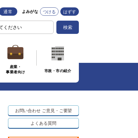
通常
つける
はずす
よみがな
検索
産業・
市政・市の紹介
事業者向け
お問い合わせ
ご意見・ご要望
よくある質問