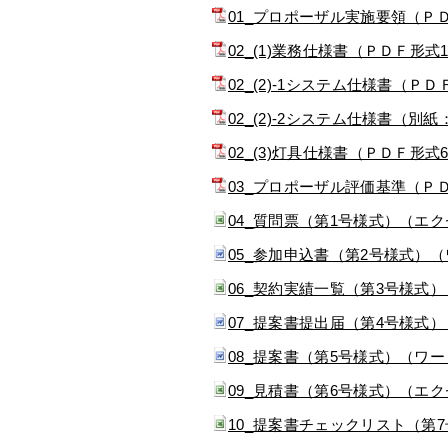
01_プロポーザル実施要領（ＰＤ
02_(1)業務仕様書（ＰＤＦ形式1
02_(2)-1システム仕様書（ＰＤ
02_(2)-2システム仕様書（
02_(3)灯具仕様書（ＰＤＦ形式
03_プロポーザル評価基準（Ｐ
04_質問票（第1号様式）（エ
05_参加申込書（第2号様式）
06_契約実績一覧（第3号様式
07_提案書提出届（第4号様式
08_提案書（第5号様式）（ワ
09_見積書（第6号様式）（エ
10_提案書チェックリスト（第