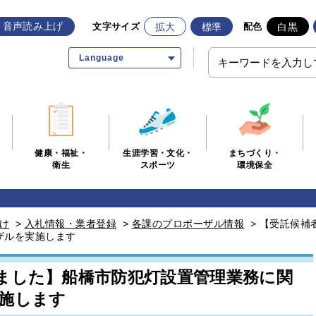
音声読み上げ
拡大
標準
白黒
文字サイズ
配色
Language
生涯学習・文化・
まちづくり・
健康・福祉・
スポーツ
環境保全
衛生
け
>
入札情報・業者登録
>
各課のプロポーザル情報
>
【受託候補
ザルを実施します
ました】船橋市防犯灯設置管理業務に関
施します