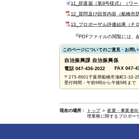
11_辞退届（第8号様式）（ワ
12_質問及び回答内容（船橋市
13_プロポーザル評価結果（Ｐ
PDFファイルの閲覧には、
A
このページについてのご意見・お問い
自治振興課 自治振興係
FAX 047-4
電話 047-436-2022
〒273-8501千葉県船橋市湊町2-10-2
受付時間：午前9時から午後5時まで 
現在の場所 :
トップ
>
産業・事業者向
理業務に関するプロポー