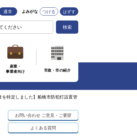
通常
つける
はずす
よみがな
検索
産業・
市政・市の紹介
事業者向け
者を特定しました】船橋市防犯灯設置管
お問い合わせ
ご意見・ご要望
よくある質問