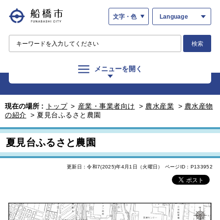
文字・色
Language
検索
メニューを開く
現在の場所 :
トップ
>
産業・事業者向け
>
農水産業
>
農水産物
の紹介
>
夏見台ふるさと農園
夏見台ふるさと農園
更新日：令和7(2025)年4月1日（火曜日）
ページID：P133952