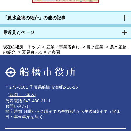
「農水産物の紹介」の他の記事
最近見たページ
現在の場所 :
トップ
>
産業・事業者向け
>
農水産業
>
農水産物
の紹介
>
夏見台ふるさと農園
〒273-8501 千葉県船橋市湊町2-10-25
（
地図・ご案内
）
代表電話 047-436-2111
お問い合わせ
開庁時間 月曜から金曜までの午前9時から午後5時まで（祝休
日・年末年始を除く）