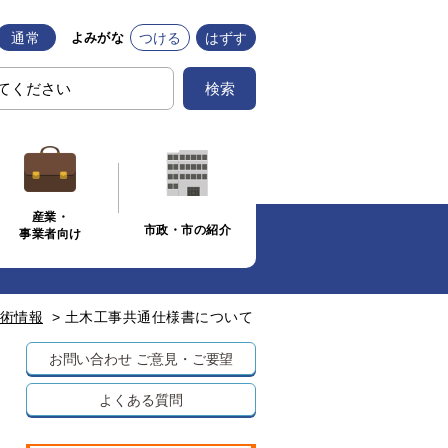
通常
つける
はずす
よみがな
検索
産業・
市政・市の紹介
事業者向け
術情報
>
土木工事共通仕様書について
お問い合わせ
ご意見・ご要望
よくある質問