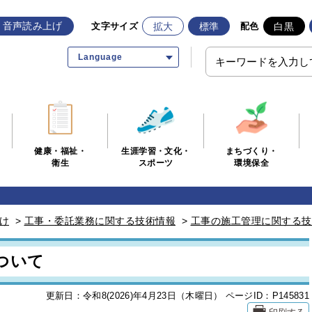
音声読み上げ
拡大
標準
白黒
文字サイズ
配色
Language
生涯学習・文化・
まちづくり・
健康・福祉・
スポーツ
環境保全
衛生
け
>
工事・委託業務に関する技術情報
>
工事の施工管理に関する技
ついて
更新日：令和8(2026)年4月23日（木曜日）
ページID：P145831