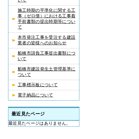
いて
施工時期の平準化に関する工
事（ゼロ債）における工事着
手前書類の提出時期等につい
て
本市発注工事を受注する建設
業者の皆様へのお知らせ
船橋市請負工事提出書類につ
いて
船橋市建設発生土管理基準に
ついて
工事標示板について
電子納品について
最近見たページ
最近見たページはありません。