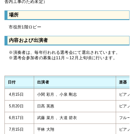
舎内工事のため未定）
場所
市役所1階ロビー
内容および出演者
※演奏者は、毎年行われる選考会にて選出されています。
※選考会参加者の募集は11月～12月上旬頃に行います。
日付
出演者
楽器
4月15日
小関 彩月 、小泉 剛志
ピアノ
5月20日
日髙 英惠
ピアノ
6月17日
武藤 菜月 、大道 碧衣
フルー
7月15日
平林 大翔
ピアノ