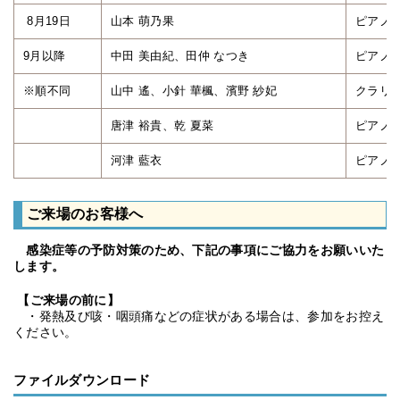
8月19日
山本 萌乃果
ピアノ
9月以降
中田 美由紀、田仲 なつき
ピアノ
※順不同
山中 遙、小針 華楓、濱野 紗妃
クラリ
唐津 裕貴、乾 夏菜
ピアノ
河津 藍衣
ピアノ
ご来場のお客様へ
感染症等の予防対策のため、下記の事項にご協力をお願いいた
します。
【ご来場の前に】
・発熱及び咳・咽頭痛などの症状がある場合は、参加をお控え
ください。
ファイルダウンロード