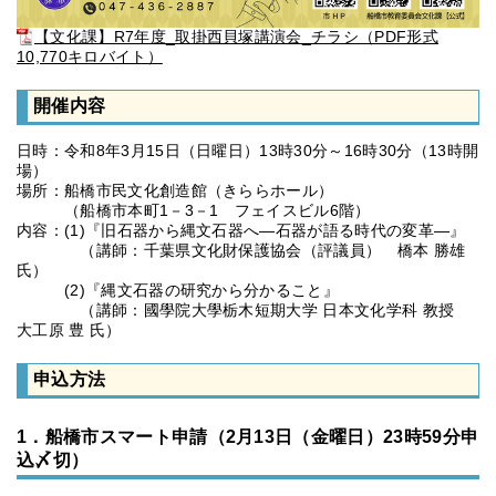
【文化課】R7年度_取掛西貝塚講演会_チラシ（PDF形式
10,770キロバイト）
開催内容
日時：令和8年3月15日（日曜日）13時30分～16時30分（13時開
場）
場所：船橋市民文化創造館（きららホール）
（船橋市本町1－3－1 フェイスビル6階）
内容：(1)『旧石器から縄文石器へ―石器が語る時代の変革―』
（講師：千葉県文化財保護協会（評議員） 橋本 勝雄
氏）
(2)『縄文石器の研究から分かること』
（講師：國學院大學栃木短期大学 日本文化学科 教授
大工原 豊 氏）
申込方法
1．船橋市スマート申請（2月13日（金曜日）23時59分申
込〆切）