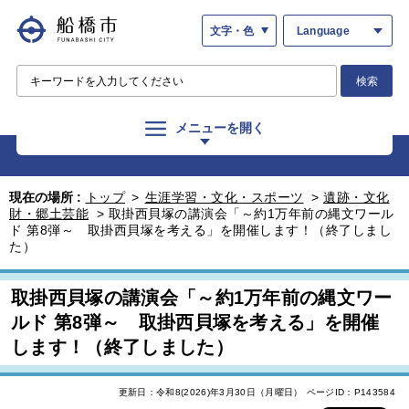
文字・色
Language
検索
メニューを開く
現在の場所 :
トップ
>
生涯学習・文化・スポーツ
>
遺跡・文化
財・郷土芸能
>
取掛西貝塚の講演会「～約1万年前の縄文ワール
ド 第8弾～ 取掛西貝塚を考える」を開催します！（終了しまし
た）
取掛西貝塚の講演会「～約1万年前の縄文ワー
ルド 第8弾～ 取掛西貝塚を考える」を開催
します！（終了しました）
更新日：令和8(2026)年3月30日（月曜日）
ページID：P143584