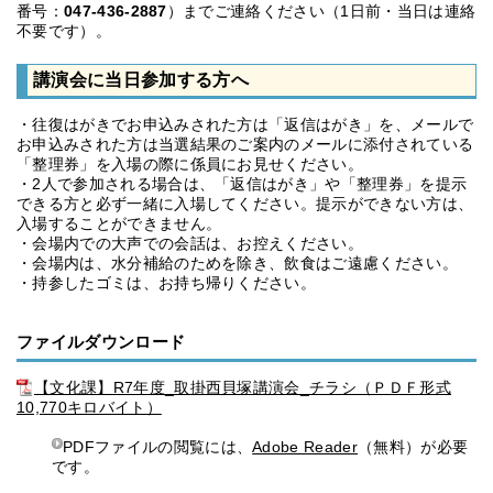
番号：
047-436-2887
）までご連絡ください（1日前・当日は連絡
不要です）。
講演会に当日参加する方へ
・往復はがきでお申込みされた方は「返信はがき」を、メールで
お申込みされた方は当選結果のご案内のメールに添付されている
「整理券」を入場の際に係員にお見せください。
・2人で参加される場合は、「返信はがき」や「整理券」を提示
できる方と必ず一緒に入場してください。提示ができない方は、
入場することができません。
・会場内での大声での会話は、お控えください。
・会場内は、水分補給のためを除き、飲食はご遠慮ください。
・持参したゴミは、お持ち帰りください。
ファイルダウンロード
【文化課】R7年度_取掛西貝塚講演会_チラシ（ＰＤＦ形式
10,770キロバイト）
PDFファイルの閲覧には、
Adobe Reader
（無料）が必要
です。