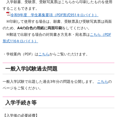
入学願書、受験票、受験写真票はこちらから印刷したものを使用
することもできます。
令和9年度 学生募集要項（PDF形式951キロバイト）
※印刷して使用する場合は、願書、受験票及び受験写真票は両面
のため、
A4の白色の用紙に両面印刷
をしてください。
※郵送で出願する場合の封筒書き方見本・宛名票は
こちら（PDF
形式116キロバイト）
・学校案内（PDF）は
こちら
からご覧いただけます。
一般入学試験過去問題
一般入学試験で出題した過去3年分の問題を公開します。
こちら
の
ページをご覧ください。
入学手続き等
【入学後の必要経費】