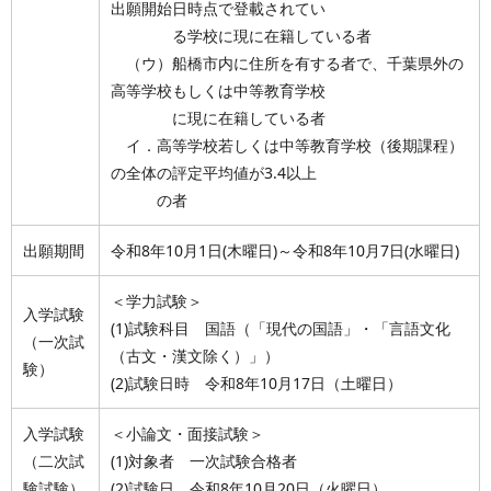
出願開始日時点で登載されてい
る学校に現に在籍している者
（ウ）船橋市内に住所を有する者で、千葉県外の
高等学校もしくは中等教育学校
に現に在籍している者
イ．高等学校若しくは中等教育学校（後期課程）
の全体の評定平均値が3.4以上
の者
出願期間
令和8年10月1日(木曜日)～令和8年10月7日(水曜日)
＜学力試験＞
入学試験
(1)試験科目 国語（「現代の国語」・「言語文化
（一次試
（古文・漢文除く）」）
験）
(2)試験日時 令和8年10月17日（土曜日）
入学試験
＜小論文・面接試験＞
（二次試
(1)対象者 一次試験合格者
験試験）
(2)試験日 令和8年10月20日（火曜日）