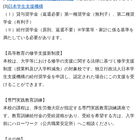
(3)
日本学生支援機構
（Ⅰ）貸与奨学金（返還必要）第一種奨学金（無利子）、第二種奨
学金（有利子）
（Ⅱ）給付奨学金（原則、返還不要）※学業等・家計に係る基準を
満たしている必要があります。
【高等教育の修学支援新制度】
本校は、大学等における修学の支援に関する法律に基づく修学支援
制度（授業料及び入学料減免）の対象校です。独立行政法人日本学
生支援機構の給付奨学金を申請し、認定された場合にこの支援を受
けることができます。
【専門実践教育訓練】
本校の課程は、厚生労働大臣が指定する専門実践教育訓練講座で
す。教育訓練給付金の受給資格があり、受給を希望する方は、入学
前にハローワーク（公共職業安定所）へご相談ください。
【その他】