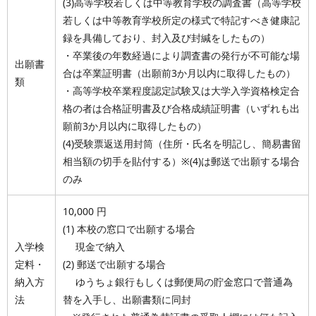
(3)高等学校若しくは中等教育学校の調査書（高等学校
若しくは中等教育学校所定の様式で特記すべき健康記
録を具備しており、封入及び封緘をしたもの）
・卒業後の年数経過により調査書の発行が不可能な場
出願書
合は卒業証明書（出願前3か月以内に取得したもの）
類
・高等学校卒業程度認定試験又は大学入学資格検定合
格の者は合格証明書及び合格成績証明書（いずれも出
願前3か月以内に取得したもの）
(4)受験票返送用封筒（住所・氏名を明記し、簡易書留
相当額の切手を貼付する）※(4)は郵送で出願する場合
のみ
10,000 円
(1) 本校の窓口で出願する場合
入学検
現金で納入
定料・
(2) 郵送で出願する場合
納入方
ゆうちょ銀行もしくは郵便局の貯金窓口で普通為
法
替を入手し、出願書類に同封