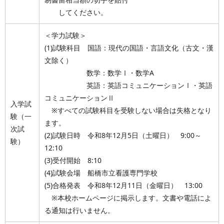
してください。
＜学力試験＞
(1)試験科目 国語：現代の国語・言語文化（古文・漢
文除く）
数学：数学Ⅰ・数学A
英語：英語コミュニケーションⅠ・英語
コミュニケーションⅡ
入学試
※すべての試験科目を受験しない場合は失格となり
験（一
ます。
次試
(2)試験日時 令和8年12月5日（土曜日） 9:00～
験）
12:10
(3)受付開始 8:10
(4)試験会場 船橋市立看護専門学校
(5)合格発表 令和8年12月11日（金曜日） 13:00
※本校ホームページに掲示します。文書や電話によ
る通知は行いません。