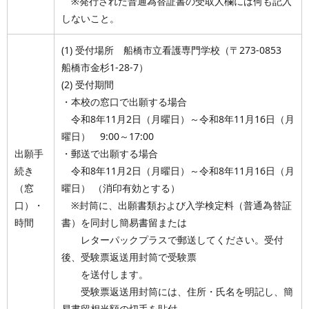
※発行された普通為替証書の受取人欄には何も記入
しないこと。
(1) 受付場所 船橋市立看護専門学校（〒273-0853
船橋市金杉1-28-7）
(2) 受付期間
・本校の窓口で出願する場合
令和8年11月2日（月曜日）～令和8年11月16日（月
曜日） 9:00～17:00
出願手
・郵送で出願する場合
続き
令和8年11月2日（月曜日）～令和8年11月16日（月
（窓
曜日） （消印有効とする）
口）・
※封筒に、出願書類および入学検定料（普通為替証
時間
書）を同封し簡易書留または
レターパックプラスで郵送してください。受付
後、受験票返送用封筒で受験票
を送付します。
受験票返送用封筒には、住所・氏名を明記し、簡
易書留相当額の切手を貼付