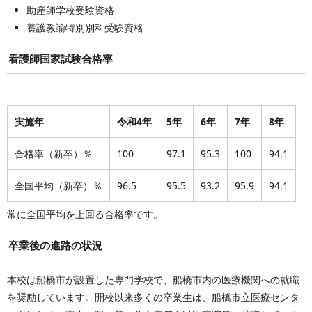
助産師学校受験資格
養護教諭特別別科受験資格
看護師国家試験合格率
実施年
令和4年
5年
6年
7年
8年
合格率（新卒）％
100
97.1
95.3
100
94.1
全国平均（新卒）％
96.5
95.5
93.2
95.9
94.1
常に全国平均を上回る合格率です。
卒業後の進路の状況
本校は船橋市が設置した専門学校で、船橋市内の医療機関への就職
を奨励しています。開校以来多くの卒業生は、船橋市立医療センタ