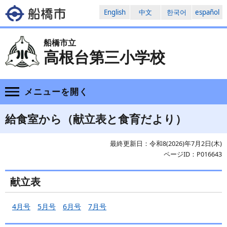
English
中文
한국어
español
船橋市立
高根台第三小学校
メニューを
開く
給食室から（献立表と食育だより）
最終更新日：令和8(2026)年7月2日(木)
ページID：P016643
献立表
4月号
5月号
6月号
7月号