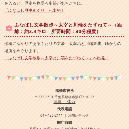
を入ると、歴史を物語る史跡があちこちに。
「ふなばし歴史めぐり」へ出発！
ふなばし文学散歩～太宰と川端をたずねて～（距
離：約3.3キロ 所要時間：40分程度）
船橋にゆかりのあるふたりの文豪、太宰治と川端康成。ゆかりの
場所をめぐります。
「ふなばし文学散歩～太宰と川端をたずねて～」へ出発！
船橋市役所
〒273-8501 千葉県船橋市湊町2-10-25
（
地図・ご案内
）
代表電話
047-436-2111 ｜
お問い合わせ
開庁時間
月曜から金曜までの 午前9時から午後5時まで