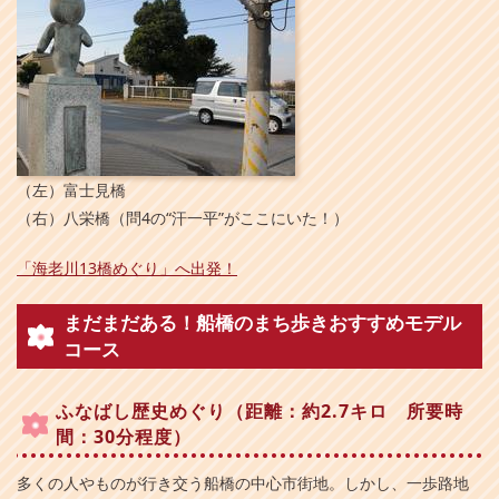
（左）富士見橋
（右）八栄橋（問4の“汗一平”がここにいた！）
「海老川13橋めぐり」へ出発！
まだまだある！船橋のまち歩きおすすめモデル
コース
ふなばし歴史めぐり（距離：約2.7キロ 所要時
間：30分程度）
多くの人やものが行き交う船橋の中心市街地。しかし、一歩路地