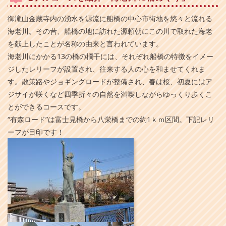
御滝山金蔵寺内の湧水を源流に船橋の中心市街地を悠々と流れる
海老川。その昔、船橋の地に訪れた源頼朝にこの川で取れた海老
を献上したことが名称の由来と言われています。
海老川にかかる13の橋の欄干には、それぞれ船橋の特徴をイメー
ジしたレリーフが設置され、往来する人の心を和ませてくれま
す。散策路やジョギングロードが整備され、春は桜、初夏にはア
ジサイが咲くなど四季折々の自然を満喫しながらゆっくり歩くこ
とができるコースです。
“有森ロード”は富士見橋から八栄橋までの約1ｋｍ区間。下記レリ
ーフが目印です！