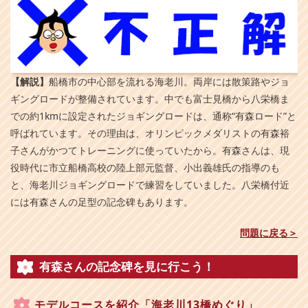
【解説】
船橋市の中心部を流れる海老川。両岸には散策路やジョ
ギングロードが整備されています。中でも富士見橋から八栄橋ま
での約1kmに設定されたジョギングロードは、通称“有森ロード”と
呼ばれています。その理由は、オリンピックメダリストの有森裕
子さんがかつてトレーニングに使っていたから。有森さんは、現
役時代に市立船橋高校の陸上部元監督、小出義雄氏の指導のも
と、海老川ジョギングロードで練習をしていました。八栄橋付近
には有森さんの足型の記念碑もあります。
問題に戻る＞
有森さんの記念碑を見に行こう！
モデルコースを紹介「海老川13橋めぐり」