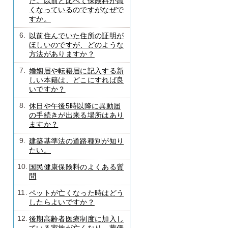
た。以前と比べて保険料が高
くなっているのですがなぜで
すか。
6.
以前住んでいた住所の証明が
ほしいのですが、どのような
方法がありますか？
7.
婚姻届や転籍届に記入する新
しい本籍は、どこにすれば良
いですか？
8.
休日や午後5時以降に異動届
の手続きが出来る場所はあり
ますか？
9.
建築基準法の道路種別が知り
たい。
10.
国民健康保険料のよくある質
問
11.
ペットが亡くなった時はどう
したらよいですか？
12.
後期高齢者医療制度に加入し