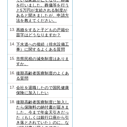
ている家族が亡くなり、葬儀
を行いました。葬儀等を行う
と5万円が支給される制度が
あると聞きましたが、申請方
法を教えてください。
13.
再婚をすると子どもの戸籍や
苗字はどうなりますか？
14.
下水道への接続（排水設備工
事）に関するよくある質問
15.
市県民税の減免制度はありま
すか。
16.
後期高齢者医療制度のよくあ
る質問
17.
会社を退職したので国民健康
保険に加入したい
18.
後期高齢者医療制度に加入し
たら保険料の納付書が届きま
した。今まで年金天引きだっ
た（もしくは銀行口座から引
き落とされていた）のに、な