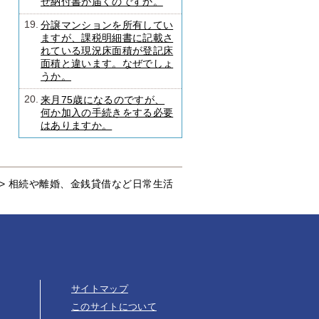
ぜ納付書が届くのですか。
19.
分譲マンションを所有してい
ますが、課税明細書に記載さ
れている現況床面積が登記床
面積と違います。なぜでしょ
うか。
20.
来月75歳になるのですが、
何か加入の手続きをする必要
はありますか。
>
相続や離婚、金銭貸借など日常生活
サイトマップ
このサイトについて