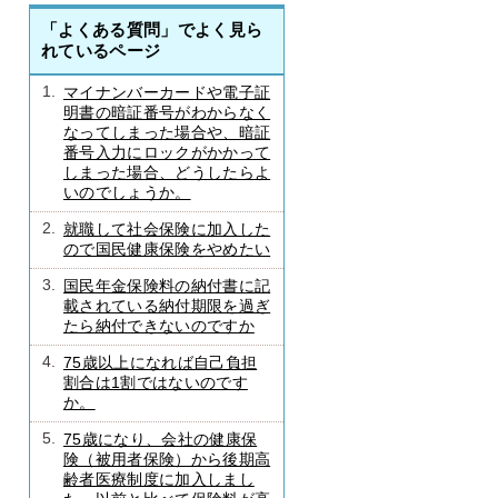
「よくある質問」でよく見ら
れているページ
1.
マイナンバーカードや電子証
明書の暗証番号がわからなく
なってしまった場合や、暗証
番号入力にロックがかかって
しまった場合、どうしたらよ
いのでしょうか。
2.
就職して社会保険に加入した
ので国民健康保険をやめたい
3.
国民年金保険料の納付書に記
載されている納付期限を過ぎ
たら納付できないのですか
4.
75歳以上になれば自己負担
割合は1割ではないのです
か。
5.
75歳になり、会社の健康保
険（被用者保険）から後期高
齢者医療制度に加入しまし