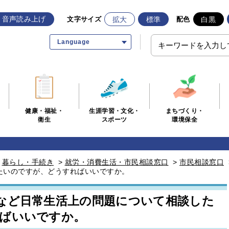
音声読み上げ
拡大
標準
白黒
文字サイズ
配色
Language
生涯学習・文化・
まちづくり・
健康・福祉・
スポーツ
環境保全
衛生
>
暮らし・手続き
>
就労・消費生活・市民相談窓口
>
市民相談窓口
たいのですが、どうすればいいですか。
など日常生活上の問題について相談した
ばいいですか。