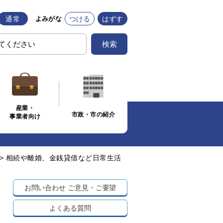
通常
つける
はずす
よみがな
検索
産業・
市政・市の紹介
事業者向け
>
相続や離婚、金銭貸借など日常生活
お問い合わせ
ご意見・ご要望
よくある質問