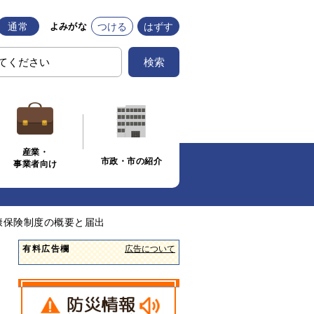
通常
つける
はずす
よみがな
検索
産業・
市政・市の紹介
事業者向け
康保険制度の概要と届出
有料広告欄
広告について