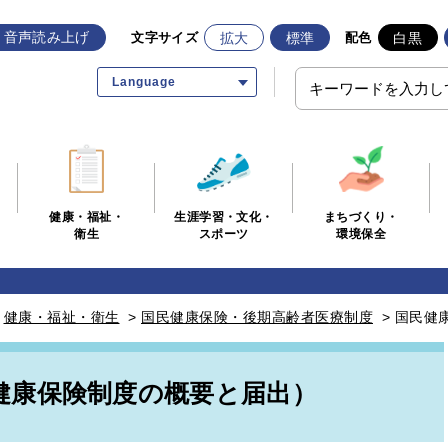
音声読み上げ
拡大
標準
白黒
文字サイズ
配色
Language
生涯学習・文化・
まちづくり・
健康・福祉・
スポーツ
環境保全
衛生
>
健康・福祉・衛生
>
国民健康保険・後期高齢者医療制度
>
国民健
健康保険制度の概要と届出）