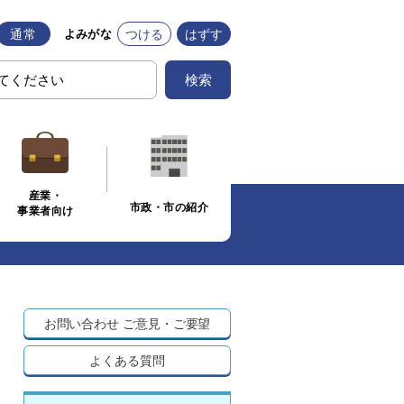
通常
つける
はずす
よみがな
検索
産業・
市政・市の紹介
事業者向け
お問い合わせ
ご意見・ご要望
よくある質問