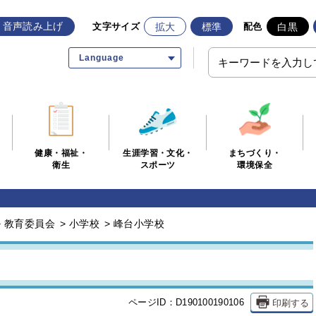
音声読み上げ
拡大
標準
白黒
文字サイズ
配色
Language
生涯学習・文化・
まちづくり・
健康・福祉・
スポーツ
環境保全
衛生
>
教育委員会
>
小学校
>
峰台小学校
印刷する
ページID：D190100190106