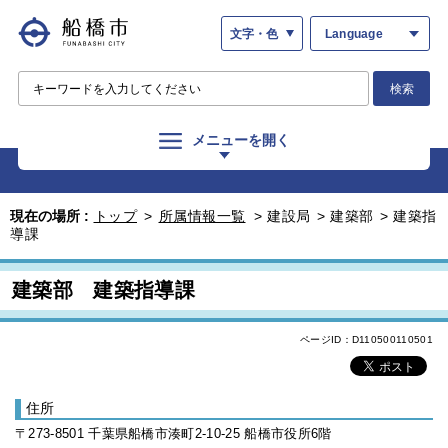
文字・色
Language
検索
メニューを開く
現在の場所 :
トップ
>
所属情報一覧
>
建設局
>
建築部
>
建築指
導課
建築部 建築指導課
ページID：D110500110501
住所
〒273-8501 千葉県船橋市湊町2-10-25 船橋市役所6階