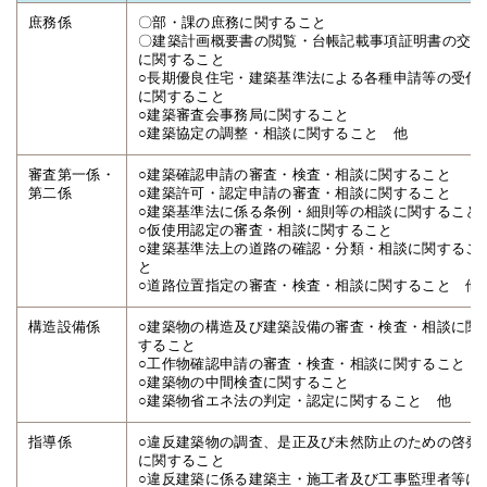
庶務係
〇部・課の庶務に関すること
〇建築計画概要書の閲覧・台帳記載事項証明書の交付
に関すること
○長期優良住宅・建築基準法による各種申請等の受付
に関すること
○建築審査会事務局に関すること
○建築協定の調整・相談に関すること 他
審査第一係・
○建築確認申請の審査・検査・相談に関すること
第二係
○建築許可・認定申請の審査・相談に関すること
○建築基準法に係る条例・細則等の相談に関すること
○仮使用認定の審査・相談に関すること
○建築基準法上の道路の確認・分類・相談に関するこ
と
○道路位置指定の審査・検査・相談に関すること 他
構造設備係
○建築物の構造及び建築設備の審査・検査・相談に関
すること
○工作物確認申請の審査・検査・相談に関すること
○建築物の中間検査に関すること
○建築物省エネ法の判定・認定に関すること 他
指導係
○違反建築物の調査、是正及び未然防止のための啓発
に関すること
○違反建築に係る建築主・施工者及び工事監理者等に