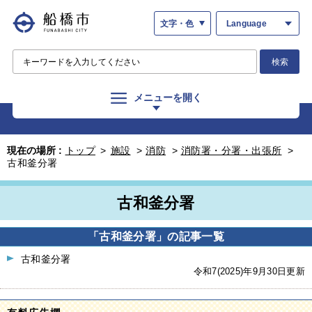
文字・色
Language
検索
メニューを開く
現在の場所 :
トップ
>
施設
>
消防
>
消防署・分署・出張所
>
古和釜分署
古和釜分署
「古和釜分署」の記事一覧
古和釜分署
令和7(2025)年9月30日更新