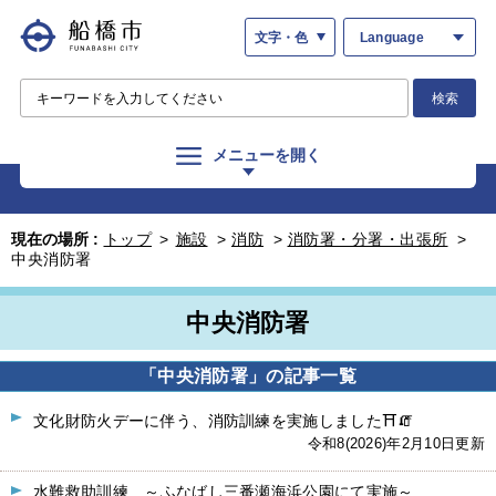
文字・色
Language
検索
メニューを開く
現在の場所 :
トップ
>
施設
>
消防
>
消防署・分署・出張所
>
中央消防署
中央消防署
「中央消防署」の記事一覧
文化財防火デーに伴う、消防訓練を実施しました⛩🧯
令和8(2026)年2月10日更新
水難救助訓練 ～ふなばし三番瀬海浜公園にて実施～