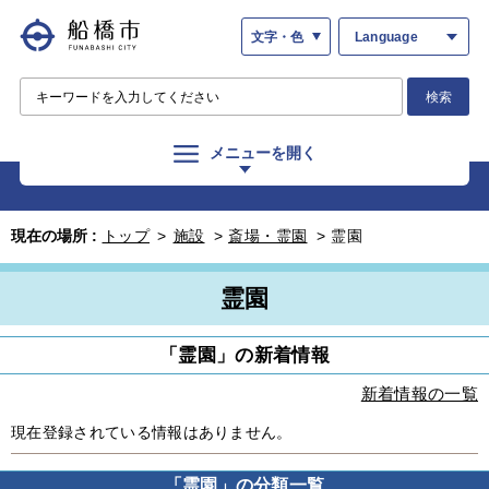
文字・色
Language
検索
メニューを開く
現在の場所 :
トップ
>
施設
>
斎場・霊園
>
霊園
霊園
「霊園」の新着情報
新着情報の一覧
現在登録されている情報はありません。
「霊園」の分類一覧