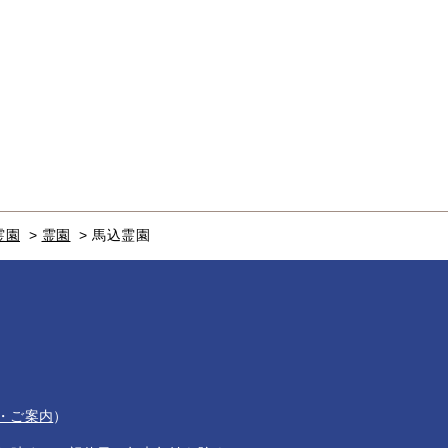
霊園
>
霊園
>
馬込霊園
・ご案内
）