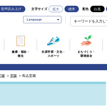
音声読み上げ
拡大
標準
白黒
文字サイズ
配色
Language
生涯学習・文化・
まちづくり・
健康・福祉・
スポーツ
環境保全
衛生
霊園
>
霊園
>
馬込霊園