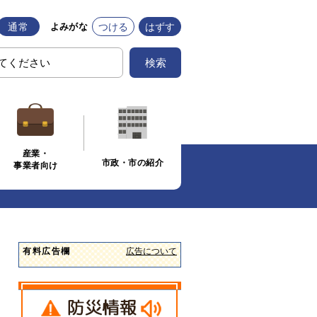
通常
つける
はずす
よみがな
検索
産業・
市政・市の紹介
事業者向け
有料広告欄
広告について