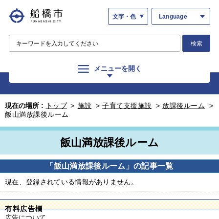
文字・色
Language
検索
メニューを開く
現在の場所 :
トップ
>
施設
>
子育て支援施設
>
放課後ルーム
>
飯山満放課後ルーム
飯山満放課後ルーム
「飯山満放課後ルーム」の記事一覧
現在、登録されている情報がありません。
有料広告欄
広告について