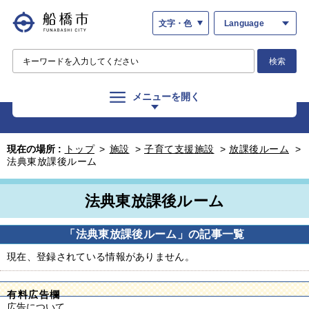
文字・色
Language
検索
メニューを開く
現在の場所 :
トップ
>
施設
>
子育て支援施設
>
放課後ルーム
>
法典東放課後ルーム
法典東放課後ルーム
「法典東放課後ルーム」の記事一覧
現在、登録されている情報がありません。
有料広告欄
広告について