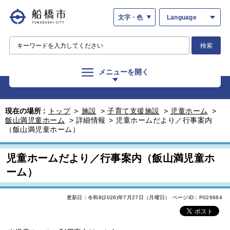
文字・色
Language
検索
メニューを開く
現在の場所 :
トップ
>
施設
>
子育て支援施設
>
児童ホーム
>
飯山満児童ホーム
>
詳細情報
>
児童ホームだより／行事案内
（飯山満児童ホーム）
児童ホームだより／行事案内（飯山満児童ホ
ーム）
更新日：令和8(2026)年7月27日（月曜日）
ページID：P026664