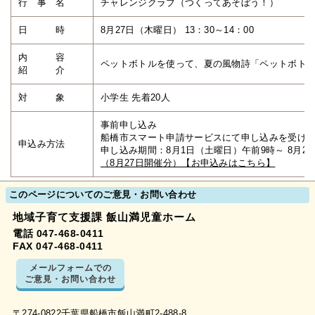
行 事 名
チャレンジクラブ（つくってあそぼう！）
日 時
8月27日（木曜日） 13：30～14：00
内 容
ペットボトルを使って、夏の風物詩「ペットボト
紹 介
対 象
小学生 先着20人
事前申し込み
船橋市スマート申請サービスにて申し込みを受け
申込み方法
申し込み期間：8月1日（土曜日）午前9時～ 8月2
（8月27日開催分）【お申込みはこちら】
このページについてのご意見・お問い合わせ
地域子育て支援課 飯山満児童ホーム
電話 047-468-0411
FAX 047-468-0411
メールフォームでの
ご意見・お問い合わせ
〒274-0822千葉県船橋市飯山満町2-488-8