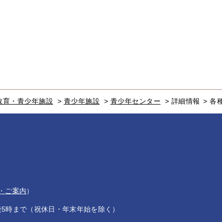
教育・青少年施設
>
青少年施設
>
青少年センター
>
詳細情報
>
各
・ご案内
）
後5時まで（祝休日・年末年始を除く）