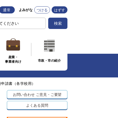
通常
つける
はずす
よみがな
検索
産業・
市政・市の紹介
事業者向け
種申請書（各学校用）
お問い合わせ
ご意見・ご要望
よくある質問