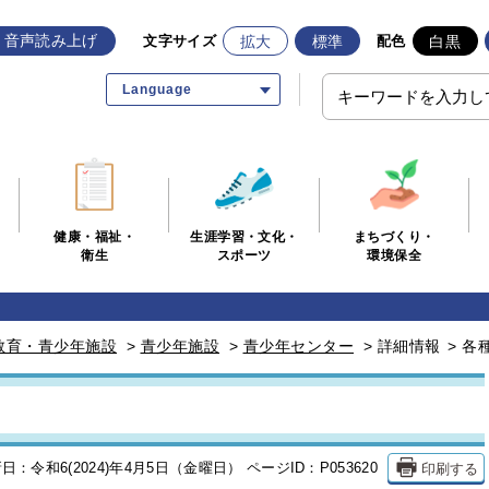
音声読み上げ
拡大
標準
白黒
文字サイズ
配色
Language
生涯学習・文化・
まちづくり・
健康・福祉・
スポーツ
環境保全
衛生
教育・青少年施設
>
青少年施設
>
青少年センター
>
詳細情報
>
各
）
印刷する
日：令和6(2024)年4月5日（金曜日）
ページID：P053620