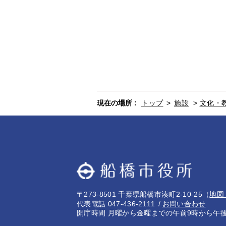
現在の場所 :
トップ
>
施設
>
文化・
〒273-8501 千葉県船橋市湊町2-10-25
（
地図
代表電話 047-436-2111
お問い合わせ
開庁時間 月曜から金曜までの午前9時から午