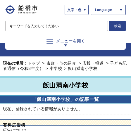
文字・色
Language
検索
メニューを開く
現在の場所 :
トップ
>
市政・市の紹介
>
広報・報道
>
子ども記
者通信（令和8年度）
>
小学校
>
飯山満南小学校
飯山満南小学校
「飯山満南小学校」の記事一覧
現在、登録されている情報がありません。
有料広告欄
広告について