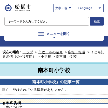
文字・色
Language
検索
メニューを開く
現在の場所 :
トップ
>
市政・市の紹介
>
広報・報道
>
子ども記
者通信（令和8年度）
>
小学校
>
南本町小学校
南本町小学校
「南本町小学校」の記事一覧
現在、登録されている情報がありません。
有料広告欄
広告について