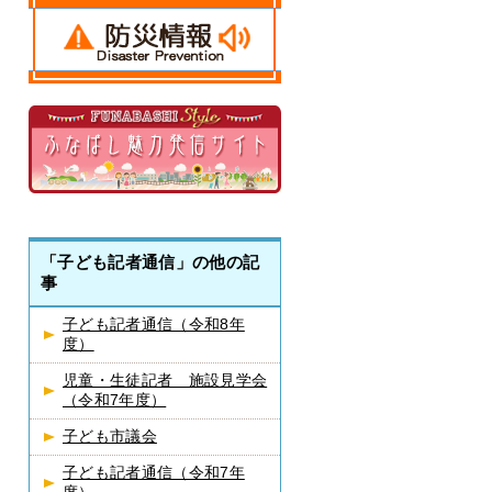
「子ども記者通信」の他の記
事
子ども記者通信（令和8年
度）
児童・生徒記者 施設見学会
（令和7年度）
子ども市議会
子ども記者通信（令和7年