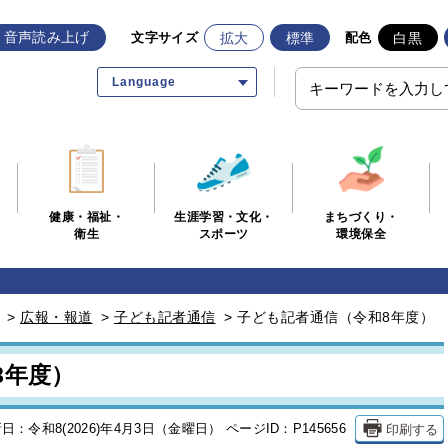
音声読み上げ
拡大
標準
白黒
文字サイズ
配色
Language
生涯学習・文化・
まちづくり・
健康・福祉・
スポーツ
環境保全
衛生
>
広報・報道
>
子ども記者通信
>
子ども記者通信（令和8年度）
8年度）
印刷する
日：令和8(2026)年4月3日（金曜日）
ページID：P145656