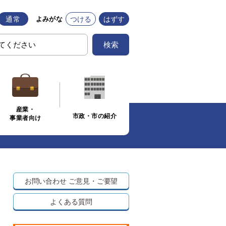
通常
つける
はずす
よみがな
検索
産業・
市政・市の紹介
事業者向け
お問い合わせ
ご意見・ご要望
よくある質問