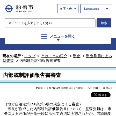
文字・色
Language
検索
メニューを開く
現在の場所 :
トップ
>
市政・市の紹介
>
監査
>
監査委員による
監査等
>
内部統制評価報告書審査
内部統制評価報告書審査
更新日：令和7(2025)年9月1日（月曜日）
ページID：P116522
（地方自治法第150条第5項の規定による審査）
市長が作成した内部統制評価報告書について、監査委員は、市
長による評価が評価手続に沿って適切に実施されたか、内部統制