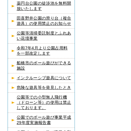
薬円台公園の徒渉池を無料開
放いたします
田喜野井公園の滑り台（複合
遊具）の使用禁止のお知らせ
公園等清掃委託制度とふれあ
い花壇事業
令和7年4月より公園占用料
を一部改定します
船橋市のボール遊びができる
施設
インクルーシブ遊具について
危険な遊具等を発見したとき
公園等での小型無人飛行機
（ドローン等）の使用は禁止
しております。
公園でのボール遊び事業平成
29年度実施報告書