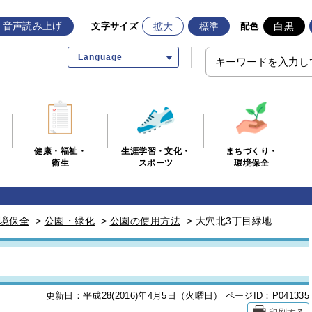
音声読み上げ
拡大
標準
白黒
文字サイズ
配色
Language
生涯学習・文化・
まちづくり・
健康・福祉・
スポーツ
環境保全
衛生
境保全
>
公園・緑化
>
公園の使用方法
>
大穴北3丁目緑地
更新日：平成28(2016)年4月5日（火曜日）
ページID：P041335