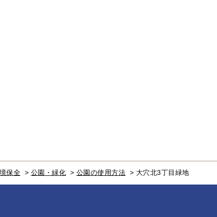
境保全
>
公園・緑化
>
公園の使用方法
>
大穴北3丁目緑地