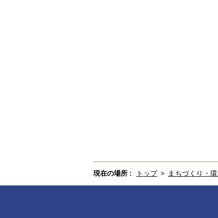
現在の場所 :
トップ
>
まちづくり・環