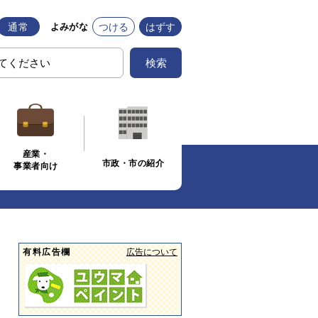
通常
つける
はずす
よみがな
検索
産業・
市政・市の紹介
事業者向け
有料広告欄
広告について