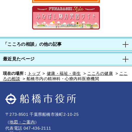
「こころの相談」の他の記事
最近見たページ
現在の場所 :
トップ
>
健康・福祉・衛生
>
こころの健康
>
ここ
ろの相談
>
船橋市内の精神科・心療内科医療機関
〒273-8501 千葉県船橋市湊町2-10-25
（
地図・ご案内
）
代表電話 047-436-2111