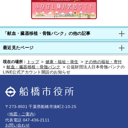
「献血・臓器移植・骨髄バンク」の他の記事
最近見たページ
現在の場所 :
トップ
>
健康・福祉・衛生
>
その他の福祉・寄付
>
献血・臓器移植・骨髄バンク
>
公益財団法人日本骨髄バンクの
LINE公式アカウント開設のお知らせ
〒273-8501 千葉県船橋市湊町2-10-25
（
地図・ご案内
）
代表電話 047-436-2111
お問い合わせ