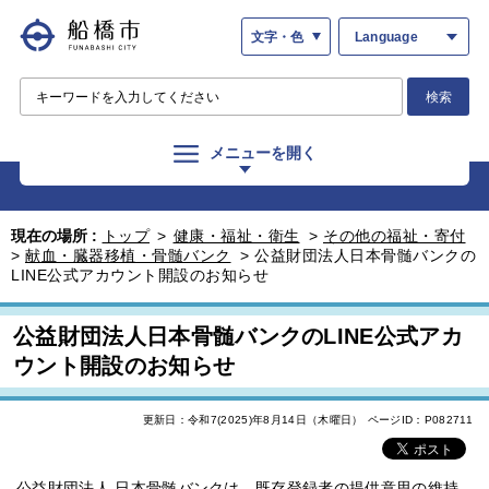
文字・色
Language
検索
メニューを開く
現在の場所 :
トップ
>
健康・福祉・衛生
>
その他の福祉・寄付
>
献血・臓器移植・骨髄バンク
>
公益財団法人日本骨髄バンクの
LINE公式アカウント開設のお知らせ
公益財団法人日本骨髄バンクのLINE公式アカ
ウント開設のお知らせ
更新日：令和7(2025)年8月14日（木曜日）
ページID：P082711
公益財団法人 日本骨髄バンクは、既存登録者の提供意思の維持