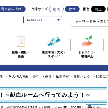
音声読み上げ
拡大
標準
白黒
文字サイズ
配色
Language
生涯学習・文化・
まちづくり・
健康・福祉・
スポーツ
環境保全
衛生
生
>
その他の福祉・寄付
>
献血・臓器移植・骨髄バンク
>
献血に
！～献血ルームへ行ってみよう！～
印刷する
日：令和8(2026)年8月4日（火曜日）
ページID：P002564