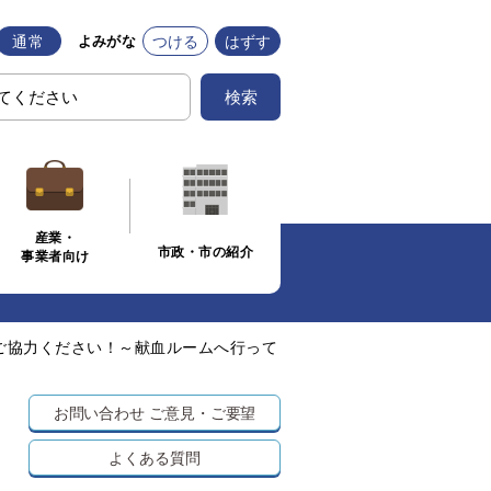
通常
つける
はずす
よみがな
検索
産業・
市政・市の紹介
事業者向け
ご協力ください！～献血ルームへ行って
お問い合わせ
ご意見・ご要望
よくある質問