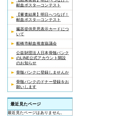
【結果発表】明日へつなげ！
献血ポスタ―コンテスト
【審査結果】明日へつなげ！
献血ポスタ―コンテスト
臓器提供意思表示カードにつ
いて
船橋市献血推進協議会
公益財団法人日本骨髄バンク
のLINE公式アカウント開設
のお知らせ
骨髄バンクに登録しませんか
骨髄バンクのドナー登録をお
願いします
最近見たページ
最近見たページはありません。