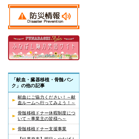
「献血・臓器移植・骨髄バン
ク」の他の記事
献血にご協力ください！～献
血ルームへ行ってみよう！～
骨髄移植ドナー休暇制度につ
いて～事業主の皆様へ～
骨髄移植ドナー支援事業