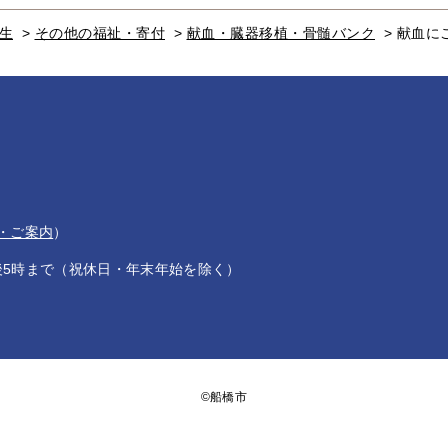
生
>
その他の福祉・寄付
>
献血・臓器移植・骨髄バンク
>
献血に
・ご案内
）
後5時まで（祝休日・年末年始を除く）
©船橋市