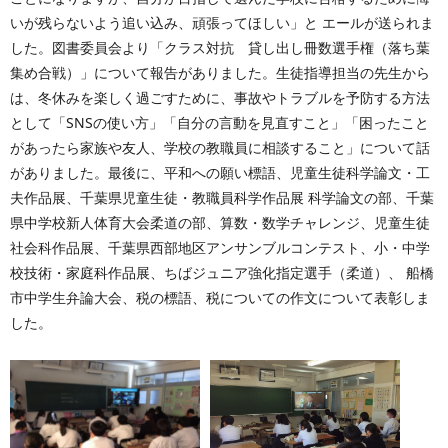
いが残らないよう追い込み、頑張ってほしい」と エールが送られま
した。図書委員会より「クラス対抗 貸し出し冊数選手権（落ち葉
集め合戦）」について報告がありました。生徒指導担当の先生から
は、冬休みを楽しく過ごすために、事故やトラブルを予防する方法
として「SNSの使い方」「自分の言動を見直すこと」「困ったこと
があったら家族や友人、学校の教職員に相談すること」について話
がありました。最後に、平和への願い標語、児童生徒科学論文・工
夫作品展、千葉県児童生徒・教職員科学作品展 科学論文の部、千葉
県中学校新人体育大会柔道の部、算数・数学チャレンジ、児童生徒
社会科作品展、千葉県西部地区アンサンブルコンテスト、小・中学
校技術・家庭科作品展、ちばジュニア強化指定選手（柔道）、 船橋
市中学生弁論大会、税の標語、税についての作文について表彰しま
した。