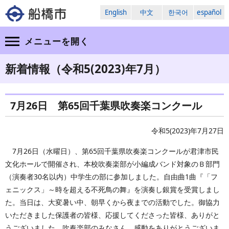
English
中文
한국어
español
メニューを
開く
新着情報（令和5(2023)年7月）
7月26日 第65回千葉県吹奏楽コンクール
令和5(2023)年7月27日
7月26日（水曜日）、第65回千葉県吹奏楽コンクールが君津市民
文化ホールで開催され、本校吹奏楽部が小編成バンド対象のＢ部門
（演奏者30名以内）中学生の部に参加しました。自由曲1曲『「フ
ェニックス」～時を超える不死鳥の舞』を演奏し銀賞を受賞しまし
た。当日は、大変暑い中、朝早くから夜までの活動でした。御協力
いただきました保護者の皆様、応援してくださった皆様、ありがと
うございました。吹奏楽部のみなさん。感動をありがとうございま