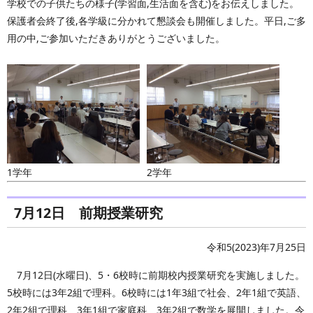
学校での子供たちの様子(学習面,生活面を含む)をお伝えしました。
保護者会終了後,各学級に分かれて懇談会も開催しました。平日,ご多
用の中,ご参加いただきありがとうございました。
1学年
2学年
7月12日 前期授業研究
令和5(2023)年7月25日
7月12日(水曜日)、5・6校時に前期校内授業研究を実施しました。
5校時には3年2組で理科。6校時には1年3組で社会、2年1組で英語、
2年2組で理科、3年1組で家庭科、3年2組で数学を展開しました。令