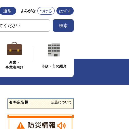
通常
つける
はずす
よみがな
検索
産業・
市政・市の紹介
事業者向け
有料広告欄
広告について