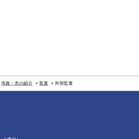
>
市政・市の紹介
>
監査
>
外部監査