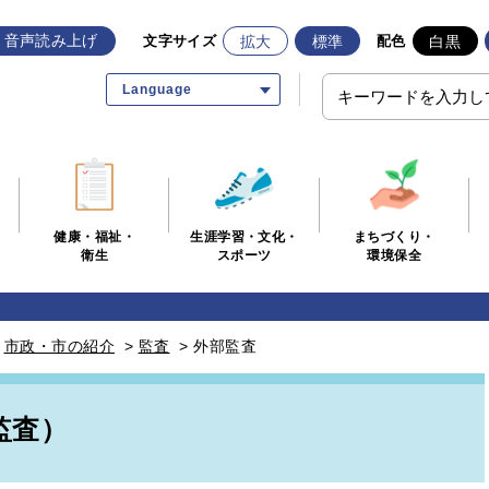
音声読み上げ
拡大
標準
白黒
文字サイズ
配色
Language
生涯学習・文化・
まちづくり・
健康・福祉・
スポーツ
環境保全
衛生
>
市政・市の紹介
>
監査
>
外部監査
監査）