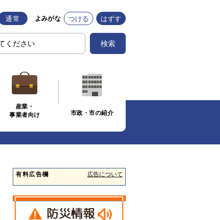
通常
つける
はずす
よみがな
検索
産業・
市政・市の紹介
事業者向け
有料広告欄
広告について