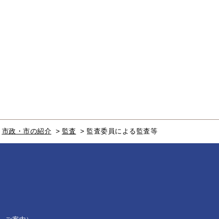
>
市政・市の紹介
>
監査
>
監査委員による監査等