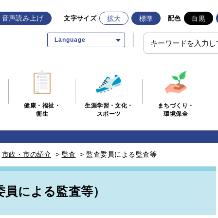
音声読み上げ
拡大
標準
白黒
文字サイズ
配色
Language
生涯学習・文化・
まちづくり・
健康・福祉・
スポーツ
環境保全
衛生
>
市政・市の紹介
>
監査
>
監査委員による監査等
委員による監査等）