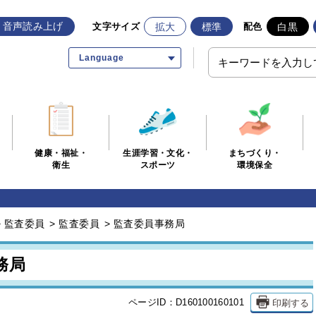
音声読み上げ
拡大
標準
白黒
文字サイズ
配色
Language
生涯学習・文化・
まちづくり・
健康・福祉・
スポーツ
環境保全
衛生
>
監査委員
>
監査委員
>
監査委員事務局
務局
印刷する
ページID：D160100160101