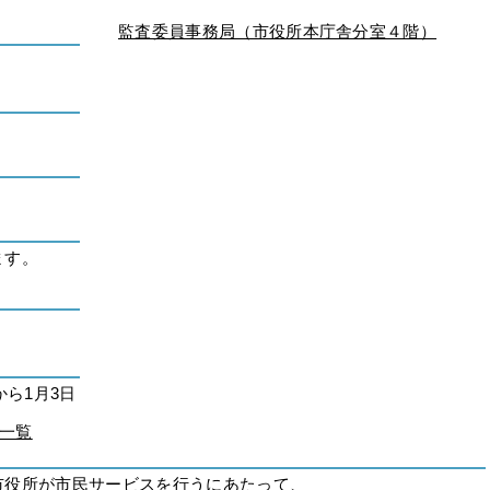
監査委員事務局（市役所本庁舎分室４階）
ます。
から1月3日
一覧
市役所が市民サービスを行うにあたって、