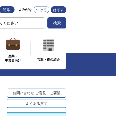
通常
つける
はずす
よみがな
検索
産業・
市政・市の紹介
事業者向け
お問い合わせ
ご意見・ご要望
よくある質問