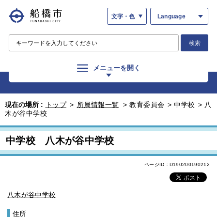
文字・色
Language
検索
メニューを開く
現在の場所 :
トップ
>
所属情報一覧
>
教育委員会
>
中学校
>
八
木が谷中学校
中学校 八木が谷中学校
ページID：D190200190212
八木が谷中学校
住所