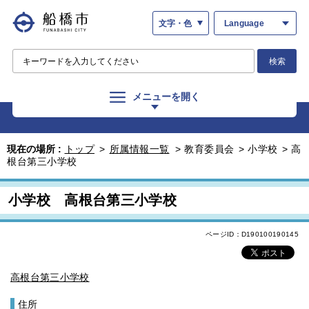
文字・色
Language
検索
メニューを開く
現在の場所 :
トップ
>
所属情報一覧
>
教育委員会
>
小学校
>
高
根台第三小学校
小学校 高根台第三小学校
ページID：D190100190145
高根台第三小学校
住所