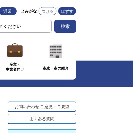
通常
つける
はずす
よみがな
検索
産業・
市政・市の紹介
事業者向け
お問い合わせ
ご意見・ご要望
よくある質問