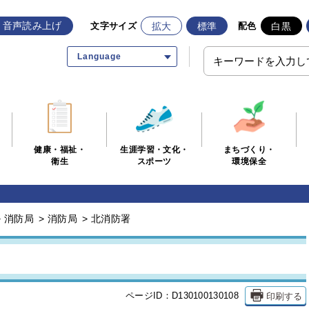
音声読み上げ
拡大
標準
白黒
文字サイズ
配色
Language
生涯学習・文化・
まちづくり・
健康・福祉・
スポーツ
環境保全
衛生
>
消防局
>
消防局
>
北消防署
印刷する
ページID：D130100130108