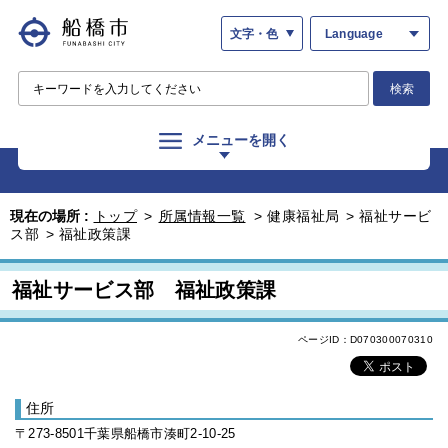
文字・色
Language
検索
メニューを開く
現在の場所 :
トップ
>
所属情報一覧
>
健康福祉局
>
福祉サービ
ス部
>
福祉政策課
福祉サービス部 福祉政策課
ページID：D070300070310
住所
〒273-8501千葉県船橋市湊町2-10-25