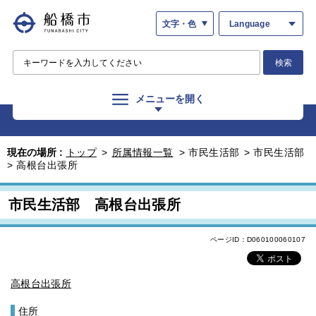
文字・色
Language
検索
メニューを開く
現在の場所 :
トップ
>
所属情報一覧
>
市民生活部
>
市民生活部
>
高根台出張所
市民生活部 高根台出張所
ページID：D060100060107
高根台出張所
住所