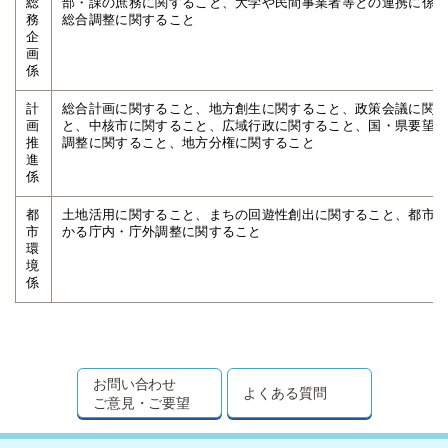
総
部・課の庶務に関すること、大学や民間事業者等との連携に係
務
総合調整に関すること
企
画
係
計
総合計画に関すること、地方創生に関すること、政策会議に関
画
と、中核市に関すること、広域行政に関すること、国・県要望
推
調整に関すること、地方分権に関すること
進
係
都
土地活用に関すること、まちの回遊性創出に関すること、都市
市
かる庁内・庁外調整に関すること
環
境
係
お問い合わせ
よくある質問
ご意見・ご要望