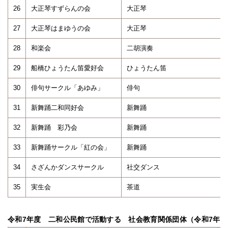
26
大正琴すずらんの会
大正琴
27
大正琴はまゆうの会
大正琴
28
和楽会
二胡演奏
29
船橋ひょうたん笛愛好会
ひょうたん笛
30
俳句サークル「あゆみ」
俳句
31
新舞踊二和同好会
新舞踊
32
新舞踊 彩乃会
新舞踊
33
新舞踊サークル「紅の会」
新舞踊
34
さざんかダンスサークル
社交ダンス
35
実生会
茶道
令和7年度 二和公民館で活動する 社会教育関係団体（令和7年6