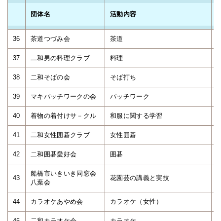
団体名
活動内容
36
茶道つづみ会
茶道
37
二和男の料理クラブ
料理
38
二和そばの会
そば打ち
39
マキパッチワークの会
パッチワーク
40
着物の着付けサ－クル
和服に関する学習
41
二和女性囲碁クラブ
女性囲碁
42
二和囲碁愛好会
囲碁
船橋市いきいき同窓会
43
花園芸の講義と実技
八葉会
44
カラオケあやめ会
カラオケ（女性）
45
二和カラオケ会
カラオケ