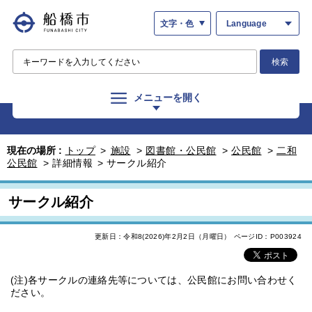
文字・色
Language
検索
メニューを開く
現在の場所 :
トップ
>
施設
>
図書館・公民館
>
公民館
>
二和
公民館
>
詳細情報
>
サークル紹介
サークル紹介
更新日：令和8(2026)年2月2日（月曜日）
ページID：P003924
(注)各サークルの連絡先等については、公民館にお問い合わせく
ださい。