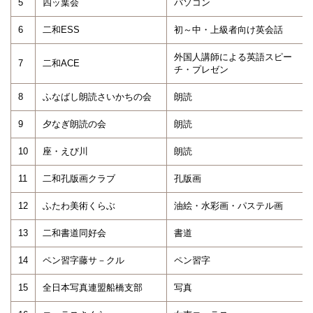
5
四ッ葉会
パソコン
6
二和ESS
初～中・上級者向け英会話
外国人講師による英語スピー
7
二和ACE
チ・プレゼン
8
ふなばし朗読さいかちの会
朗読
9
夕なぎ朗読の会
朗読
10
座・えび川
朗読
11
二和孔版画クラブ
孔版画
12
ふたわ美術くらぶ
油絵・水彩画・パステル画
13
二和書道同好会
書道
14
ペン習字藤サ－クル
ペン習字
15
全日本写真連盟船橋支部
写真