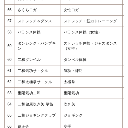
56
さくらヨガ
女性ヨガ
57
ストレッチ＆ダンス
ストレッチ・筋力トレーニング
58
バランス体操
バランス体操（女性）
ダンシング・パンプキ
ストレッチ体操・ジャズダンス
59
ン
（女性）
60
二和ダンベル
ダンベル体操
61
二和気功サ－クル
気功・練功
62
二和太極拳サ－クル
太極拳
63
重陽気功二和
重陽気功
64
二和健康吹き矢 草笛
吹き矢
65
二和ジョギングクラブ
ジョギング
66
練正会
空手