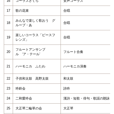
16
コーラスさくら
女声コーラス
17
歌の花束
合唱
みんなで楽しく歌おう グ
18
合唱
ループ・あ
楽しいコーラス「ピースフ
19
合唱
レンズ」
フルートアンサンブ
20
フルート合奏
ル ‘ア・テール’
21
ハーモニカ ふたわ
ハーモニカ演奏
22
子供和太鼓 高野太鼓
和太鼓
23
吟鈴会
詩吟
24
二和愛吟会
漢詩・短歌・俳句・歌謡の朗詠
25
大正琴二輪草の会
大正琴