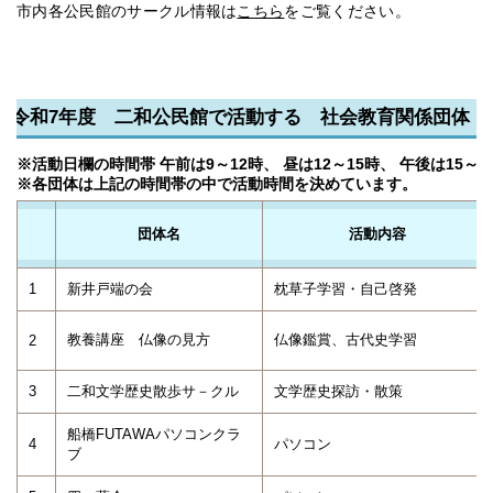
市内各公民館のサークル情報は
こちら
をご覧ください。
令和7年度 二和公民館で活動する 社会教育関係団体（令
※活動日欄の時間帯 午前は9～12時、 昼は12～15時、 午後は15～1
※各団体は上記の時間帯の中で活動時間を決めています。
団体名
活動内容
1
新井戸端の会
枕草子学習・自己啓発
教養講座 仏像の見方
仏像鑑賞、古代史学習
2
3
二和文学歴史散歩サ－クル
文学歴史探訪・散策
船橋FUTAWAパソコンクラ
4
パソコン
ブ