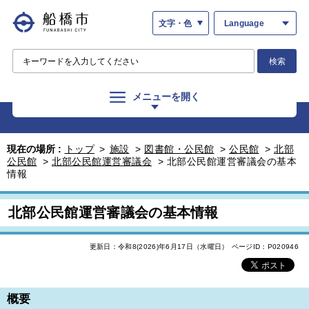
文字・色
Language
検索
メニューを開く
現在の場所 :
トップ
>
施設
>
図書館・公民館
>
公民館
>
北部
公民館
>
北部公民館運営審議会
>
北部公民館運営審議会の基本
情報
北部公民館運営審議会の基本情報
更新日：令和8(2026)年6月17日（水曜日）
ページID：P020946
概要