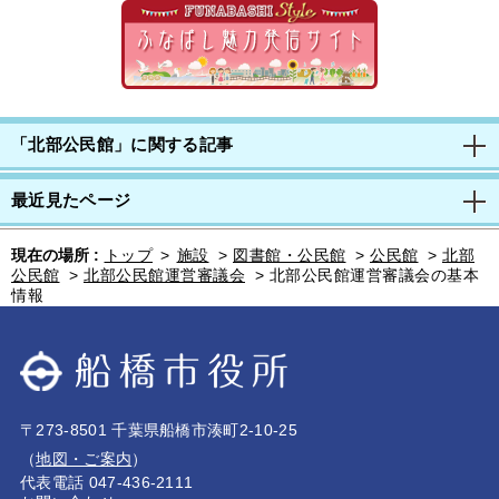
「北部公民館」に関する記事
最近見たページ
現在の場所 :
トップ
>
施設
>
図書館・公民館
>
公民館
>
北部
公民館
>
北部公民館運営審議会
>
北部公民館運営審議会の基本
情報
〒273-8501 千葉県船橋市湊町2-10-25
（
地図・ご案内
）
代表電話 047-436-2111