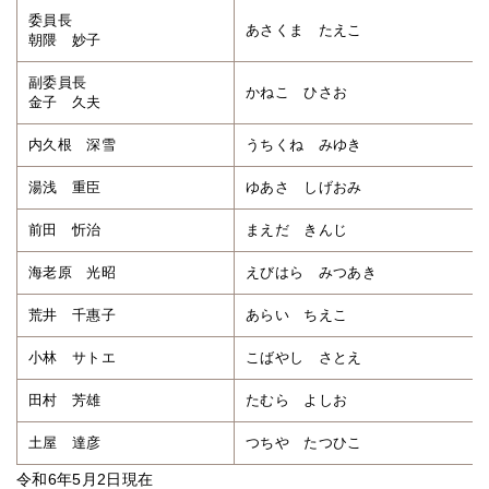
委員長
あさくま たえこ
朝隈 妙子
副委員長
かねこ ひさお
金子 久夫
内久根 深雪
うちくね みゆき
湯浅 重臣
ゆあさ しげおみ
前田 忻治
まえだ きんじ
海老原 光昭
えびはら みつあき
荒井 千惠子
あらい ちえこ
小林 サトエ
こばやし さとえ
田村 芳雄
たむら よしお
土屋 達彦
つちや たつひこ
令和6年5月2日現在