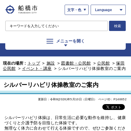
文字・色
Language
検索
メニューを開く
現在の場所 :
トップ
>
施設
>
図書館・公民館
>
公民館
>
塚田
公民館
>
イベント・講座
>
シルバーリハビリ体操教室のご案内
シルバーリハビリ体操教室のご案内
更新日：令和8(2026)年5月10日（日曜日）
ページID：P146652
シルバーリハビリ体操は、日常生活に必要な動作を維持し、健康
づくりと介護予防を目指した体操です。
無理なく体力に合わせて行える体操ですので、ぜひご参加くださ