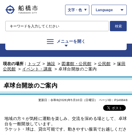
文字・色
Language
検索
メニューを開く
現在の場所 :
トップ
>
施設
>
図書館・公民館
>
公民館
>
塚田
公民館
>
イベント・講座
>
卓球台開放のご案内
卓球台開放のご案内
更新日：令和8(2026)年5月10日（日曜日）
ページID：P146646
地域の方々が気軽に運動を楽しみ、交流を深める場として、卓球
台を一般開放しています。
ラケット・球は、貸出可能です。動きやすい服装でお越しくださ