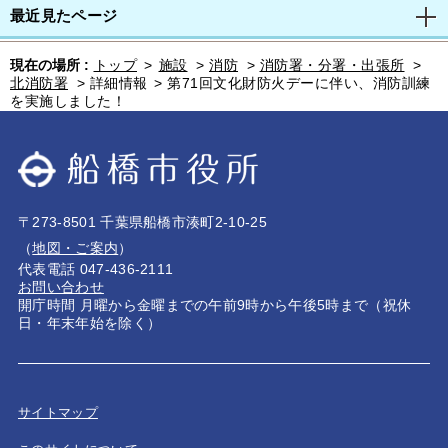
最近見たページ
現在の場所 :
トップ
>
施設
>
消防
>
消防署・分署・出張所
>
北消防署
>
詳細情報
>
第71回文化財防火デーに伴い、消防訓練
を実施しました！
〒273-8501 千葉県船橋市湊町2-10-25
（
地図・ご案内
）
代表電話 047-436-2111
お問い合わせ
開庁時間 月曜から金曜までの午前9時から午後5時まで（祝休
日・年末年始を除く）
サイトマップ