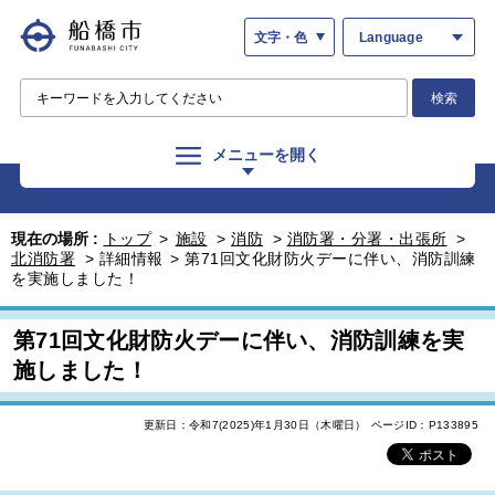
文字・色
Language
検索
メニューを開く
現在の場所 :
トップ
>
施設
>
消防
>
消防署・分署・出張所
>
北消防署
>
詳細情報
>
第71回文化財防火デーに伴い、消防訓練
を実施しました！
第71回文化財防火デーに伴い、消防訓練を実
施しました！
更新日：令和7(2025)年1月30日（木曜日）
ページID：P133895