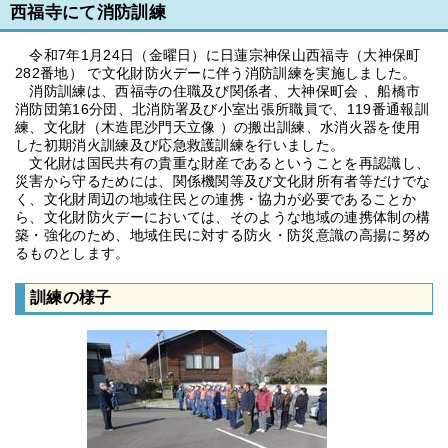
西福寺にて消防訓練
令和7年1月24日（金曜日）に日蓮宗神保山西福寺（大神保町
282番地） で文化財防火デーに伴う消防訓練を実施しました。
消防訓練は、西福寺の住職及び関係者、大神保町会 、船橋市
消防団第16分団、北消防署及び小室出張所職員で、119番通報訓
練、文化財（木造毘沙門天立像 ）の搬出訓練、水消火器を使用
した初期消火訓練及び応急救護訓練を行いました。
文化財は国民共有の貴重な財産であるということを再認識し、
災害から守るためには、関係機関等及び文化財所有者等だけでな
く、文化財周辺の地域住民との連携・協力が必要であることか
ら、文化財防火デーにおいては、そのような地域の連携体制の構
築・強化のため、地域住民に対する防火・防災意識の高揚に努め
るものとします。
訓練の様子