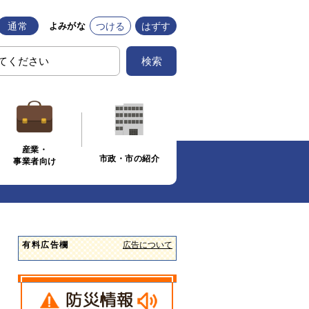
通常
つける
はずす
よみがな
検索
産業・
市政・市の紹介
事業者向け
有料広告欄
広告について