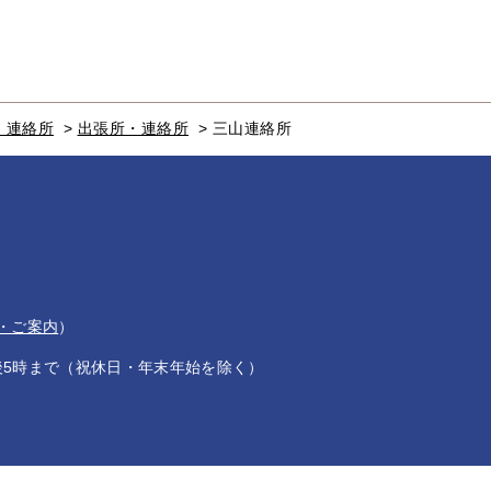
・連絡所
>
出張所・連絡所
>
三山連絡所
・ご案内
）
後5時まで（祝休日・年末年始を除く）