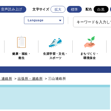
音声読み上げ
拡大
標準
白黒
文字サイズ
配色
Language
生涯学習・文化・
まちづくり・
健康・福祉・
スポーツ
環境保全
衛生
・連絡所
>
出張所・連絡所
>
三山連絡所