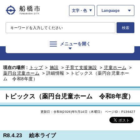
文字・色
Language
検索
メニューを開く
現在の場所 :
トップ
>
施設
>
子育て支援施設
>
児童ホーム
>
薬円台児童ホーム
>
詳細情報
>
トピックス（薬円台児童ホー
ム 令和8年度）
トピックス（薬円台児童ホーム 令和8年度）
更新日：令和8(2026)年5月14日（木曜日）
ページID：P136427
R8.4.23 絵本ライブ