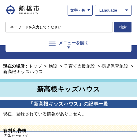
文字・色
Language
検索
メニューを開く
現在の場所 :
トップ
>
施設
>
子育て支援施設
>
病児保育施設
>
新高根キッズハウス
新高根キッズハウス
「新高根キッズハウス」の記事一覧
現在、登録されている情報がありません。
有料広告欄
広告について